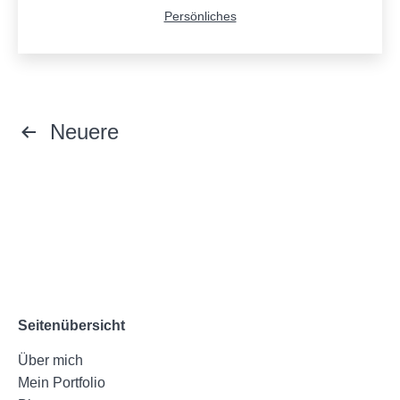
Kategorisiert
Persönliches
als
Seitennummerierung
Neuere
der
Beiträge
Seitenübersicht
Über mich
Mein Portfolio