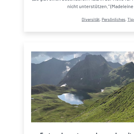
nicht unterstützen.“ (Madeleine 
Kategorisiert
Diversität
,
Persönliches
,
Tip
als