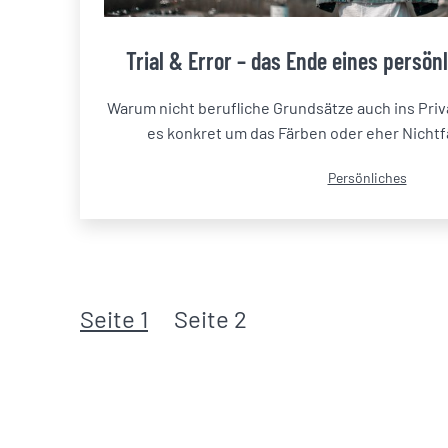
Trial & Error – das Ende eines persö
Warum nicht berufliche Grundsätze auch ins Priv
es konkret um das Färben oder eher Nichtf
Kategorisiert
Persönliches
als
Seitennummerierung
Seite 1
Seite 2
der
Beiträge