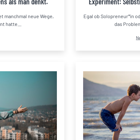
ns als man denkt.
Experiment: Selbs
net manchmal neue Wege,
Egal ob Solopreneur*in ode
ant hatte…
das Problem
Ka
N
al