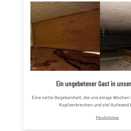
Ein ungebetener Gast in uns
Eine nette Begebenheit, die uns einige Wochen l
Kopfzerbrechen und viel Aufwand b
Kategorisiert
Persönliches
als