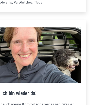
egorisiert
adership
,
Persönliches
,
Tipps
Ich bin wieder da!
abe ich meine Komfortzone verlassen. Was ist