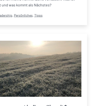
t und was kommt als Nächstes?
egorisiert
adership
,
Persönliches
,
Tipps