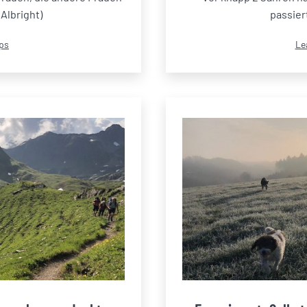
Albright)
passier
Kat
ps
Le
als