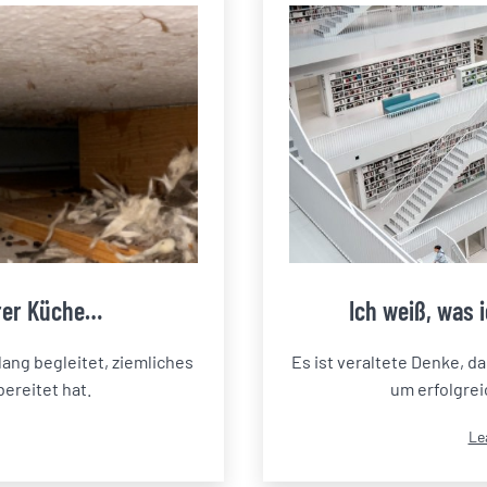
erer Küche…
Ich weiß, was i
ang begleitet, ziemliches
Es ist veraltete Denke, d
ereitet hat.
um erfolgreic
Kat
Le
als