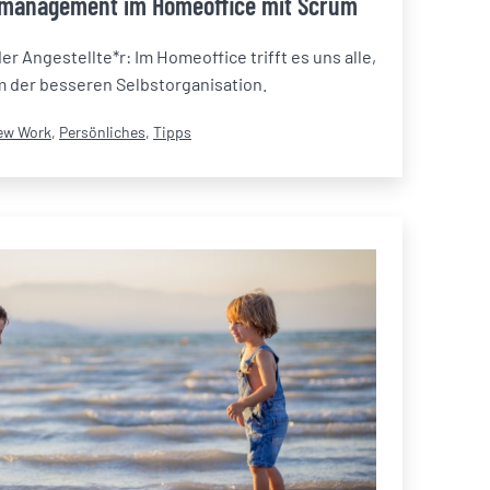
tmanagement im Homeoffice mit Scrum
r Angestellte*r: Im Homeoffice trifft es uns alle,
 der besseren Selbstorganisation.
tegorisiert
ew Work
,
Persönliches
,
Tipps
s