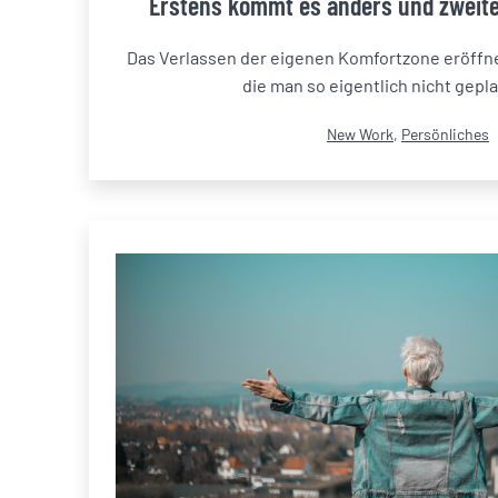
Erstens kommt es anders und zweite
Das Verlassen der eigenen Komfortzone eröff
die man so eigentlich nicht gepl
Kategorisiert
New Work
,
Persönliches
als