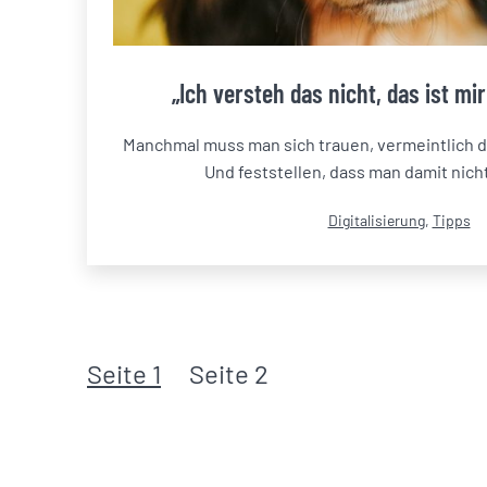
„Ich versteh das nicht, das ist mi
Manchmal muss man sich trauen, vermeintlich 
Und feststellen, dass man damit nicht
Kategorisiert
Digitalisierung
,
Tipps
als
Seitennummerierung
Seite 1
Seite 2
der