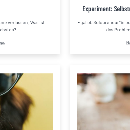
Experiment: Selbs
ne verlassen. Was ist
Egal ob Solopreneur*in ode
ächstes?
das Problem
Ka
pps
N
al