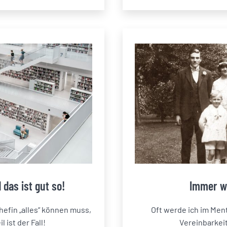
 das ist gut so!
Immer wi
hefin „alles“ können muss,
Oft werde ich im Men
 ist der Fall!
Vereinbarkei