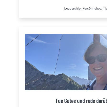
Kategorisiert
Leadership
,
Persönliches
,
Ti
als
Tue Gutes und rede darü