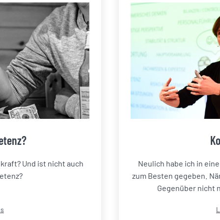
etenz?
Ko
raft? Und ist nicht auch
Neulich habe ich in ein
etenz?
zum Besten gegeben. Näml
Gegenüber nicht n
K
ps
L
a