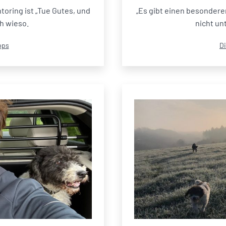
oring ist „Tue Gutes, und
„Es gibt einen besonderen
ch wieso.
nicht un
Ka
pps
Di
al