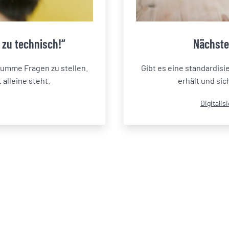
r zu technisch!“
Nächste
dumme Fragen zu stellen.
Gibt es eine standardisi
 alleine steht.
erhält und sic
Kategoris
Digitalis
als