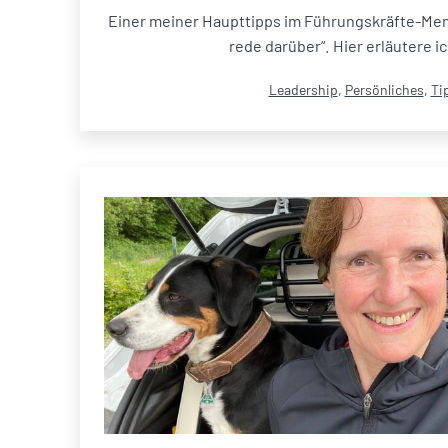
Einer meiner Haupttipps im Führungskräfte-Ment
rede darüber“. Hier erläutere i
Kategorisiert
Leadership
,
Persönliches
,
Ti
als