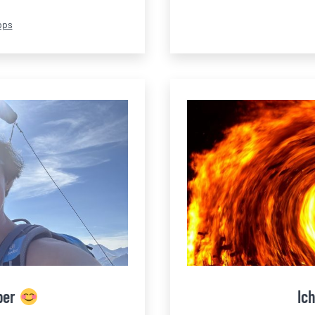
pps
ber
Ich