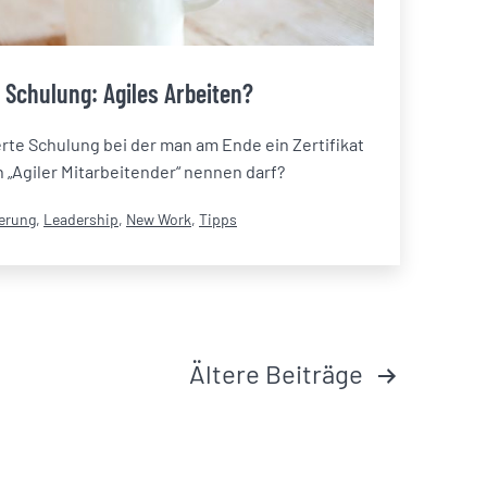
 Schulung: Agiles Arbeiten?
erte Schulung bei der man am Ende ein Zertifikat
h „Agiler Mitarbeitender“ nennen darf?
iert
ierung
,
Leadership
,
New Work
,
Tipps
Ältere
Beiträge