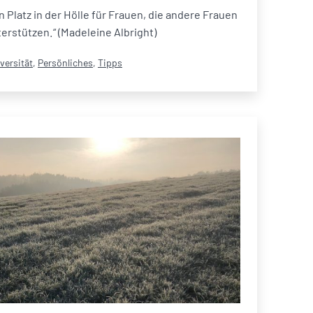
 Platz in der Hölle für Frauen, die andere Frauen
terstützen.“ (Madeleine Albright)
tegorisiert
versität
,
Persönliches
,
Tipps
s