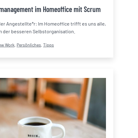
tmanagement im Homeoffice mit Scrum
r Angestellte*r: Im Homeoffice trifft es uns alle,
 der besseren Selbstorganisation.
tegorisiert
ew Work
,
Persönliches
,
Tipps
s