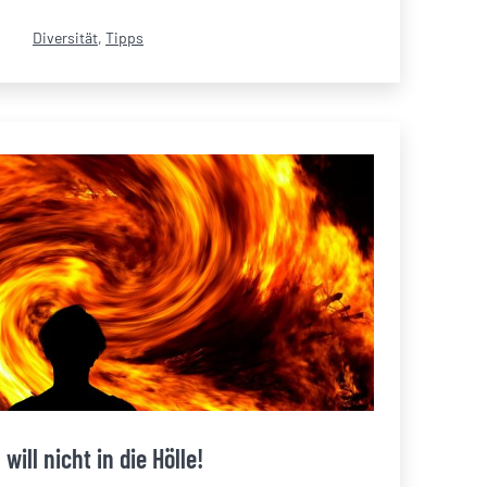
Kategorisiert
Diversität
,
Tipps
als
 will nicht in die Hölle!