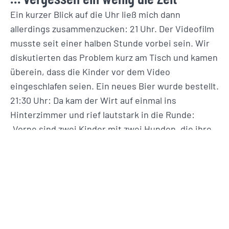
Ein kurzer Blick auf die Uhr ließ mich dann
allerdings zusammenzucken: 21 Uhr. Der Videofilm
musste seit einer halben Stunde vorbei sein. Wir
diskutierten das Problem kurz am Tisch und kamen
überein, dass die Kinder vor dem Video
eingeschlafen seien. Ein neues Bier wurde bestellt.
21:30 Uhr: Da kam der Wirt auf einmal ins
Hinterzimmer und rief lautstark in die Runde:
„Vorne sind zwei Kinder mit zwei Hunden, die ihre
Eltern suchen – gehören die zu jemanden?“
Sofortiges Schweigen aller Gäste, kurze
Verständigung mit meinem Mann und ein „Äh, die
gehören wohl zu uns…“.
Und werden per Suchtrupp abgeholt…