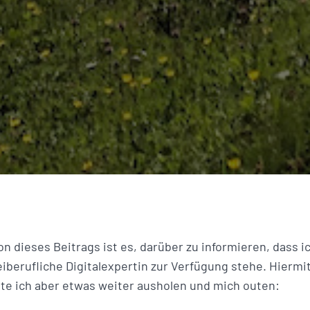
n dieses Beitrags ist es, darüber zu informieren, dass ic
eiberufliche Digitalexpertin zur Verfügung stehe. Hiermit
e ich aber etwas weiter ausholen und mich outen: