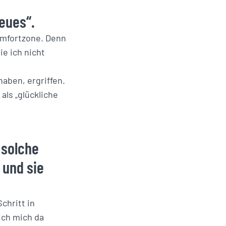
eues“.
omfortzone. Denn
e ich nicht
aben, ergriffen.
ls „glückliche
 solche
 und sie
chritt in
ich mich da